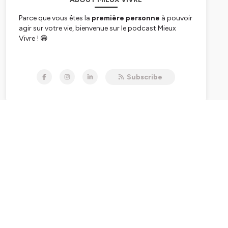
Parce que vous êtes la
première personne
à pouvoir
agir sur votre vie, bienvenue sur le podcast Mieux
Vivre ! 😁
Je suis Tania Lafore, je dirige le
centre de formation
Réa-Active / Réa-FormAction à Annecy
, qui
Subscribe
propose des formations en
Programmation Neuro
Linguistique
(PNL), en
coaching
et en
hypnose
.
Si vous vous posez ces questions :
Comment retrouver du sens ?
Comment rebooster votre confiance en vous ?
Comment vous débarrasser une bonne fois pour
toutes de vos croyances qui vous limitent dans la
réalisation de vos projets ?
...Alors ce podcast est fait pour vous !👍
Chaque semaine, vous découvrez une thématique
précise pour
mieux vous comprendre et
comprendre les mécanismes de votre cerveau en
toute simplicité
.