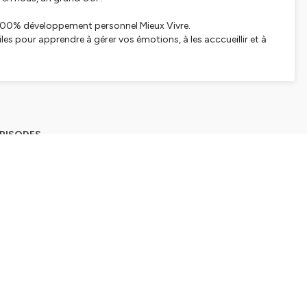
 100% développement personnel Mieux Vivre.
iles pour apprendre à gérer vos émotions, à les acccueillir et à
EPISODES
ats internes ?
 les plus désagréables. Mais pourquoi ? !