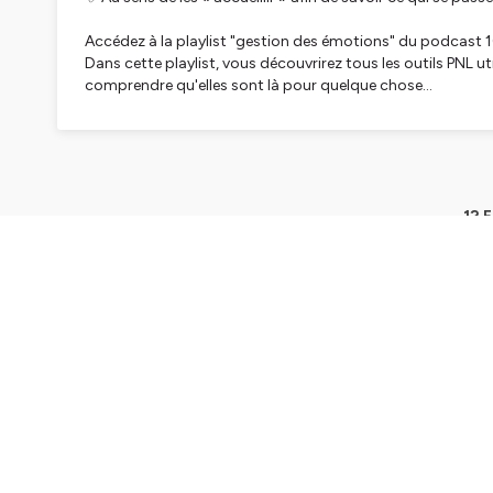
Accédez à la playlist "gestion des émotions" du podcast
Dans cette playlist, vous découvrirez tous les outils PNL ut
comprendre qu'elles sont là pour quelque chose...
12 
Ep.34 - Qu'est-ce qui influence vos ét
14min
Play
Toutes nos émotions sont utiles, même
14min
Play