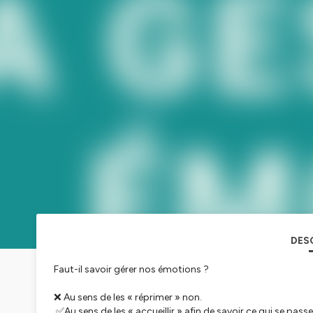
DES
Faut-il savoir gérer nos émotions ?
❌ Au sens de les « réprimer » non.
✅Au sens de les « accueillir » afin de savoir ce qui se pass