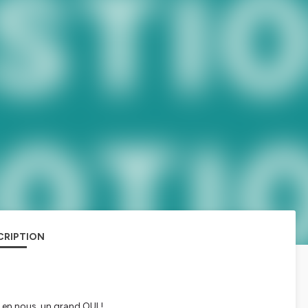
CRIPTION
e en nous, un grand OUI !