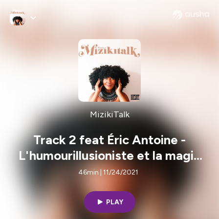
MizikiTalk
Track 2 feat Éric Antoine -
L'humourillusioniste et la magie
de la musique
46min | 11/24/2021
PLAY