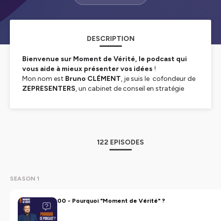
DESCRIPTION
Bienvenue sur Moment de Vérité, le podcast qui
vous aide à mieux présenter vos idées
!
Mon nom est
Bruno CLÉMENT
, je suis le cofondeur de
ZEPRESENTERS
, un cabinet de conseil en stratégie
narrative et mon métier c’est d’aider les gens à exprimer
clairement leurs idées et de les présenter efficacement
en toute circonstance...de la machine à café au palais
des congrès !
Depuis 2020, je partage depuis dans ce podcast
122 EPISODES
des conseils concrets issus de notre methodologie,
la Pleine Confiance®.
Si vous avez envie d’en savoir plus sur notre offre de
conseil, formations et de conférences rendez-vous sur
SEASON 1
zepresenters.com
00 - Pourquoi "Moment de Vérité" ?
Hébergé par Ausha. Visitez
ausha.co/politique-de-
confidentialite
pour plus d'informations.