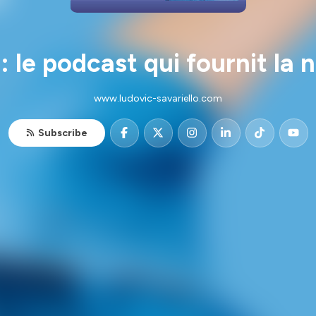
le podcast qui fournit la no
www.ludovic-savariello.com
Subscribe