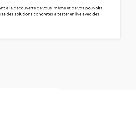
enant à la découverte de vous-même et de vos pouvoirs
 des solutions concrètes à tester en live avec des
hopathologies. Il est praticien en hypnose thérapeutique,
 de haut niveau, des artistes, et des dirigeants
 et un workshop sur les pouvoirs du cerveau. Il a
 nature et les océans, Ludovic est engagé dans la
obe. Il est aussi formateur de moniteurs de plongée depuis
tes appel à votre discernement, votre bon sens en fonction
votre cerveau
ur une prise en charge adaptée de votre situation.
ation de cette fabuleuse
achés. De façon simple et
votre cerveau et propose
tations et de respiration !
nt, de mieux-être, de
er /YouTube / SoundCloud/ CastBox/ TuneIn / Podcast
ions s’essoufflent
ion. Il révèle surtout la