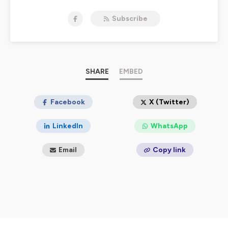
enjeux et à l'ampleur du problème.
La bonne nouvelle c’est que J’ai créé ce podcast
Subscribe
spécialement pour toi.
Pour te montrer que des personnes qui te ressemblent,
ont réussi à trouver des moyens pour agir à leur niveau,
dans leur quotidien. Entre leurs sources d’inspiration et
leur premiers pas, tu découvriras leur déclic et comment
leurs actions conscientes et responsables remplissent
SHARE
EMBED
leur vie de sens aujourd'hui.
Changer ses habitudes ça commence par un Déclic,
alors bonne écoute
Facebook
X (Twitter)
Je m'appelle Nathalie Bellion, je suis la créatrice de CHIC
et ZERO DECHET, car je suis convaincue qu'on peut
LinkedIn
WhatsApp
avoir une vie durable compatible avec le Chic de notre
vie.
Email
Copy link
Hébergé par Ausha. Visitez
ausha.co/politique-de-
confidentialite
pour plus d'informations.