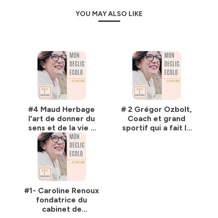
YOU MAY ALSO LIKE
#4 Maud Herbage
# 2 Grégor Ozbolt,
l'art de donner du
Coach et grand
sens et de la vie à
sportif qui a fait le
l'or qui dort dans
choix d'une
nos tiroirs
nourriture
végétalisé
#1- Caroline Renoux
fondatrice du
cabinet de