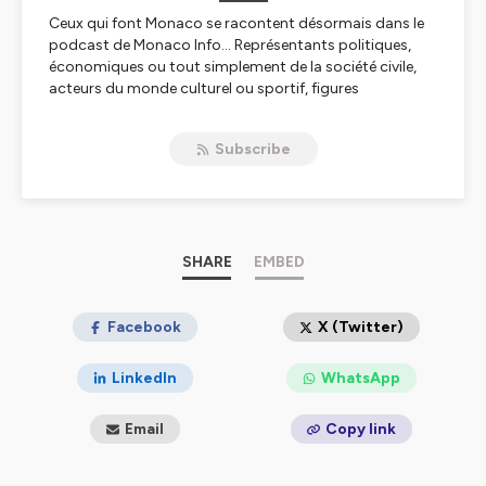
Ceux qui font Monaco se racontent désormais dans le
podcast de Monaco Info… Représentants politiques,
économiques ou tout simplement de la société civile,
acteurs du monde culturel ou sportif, figures
emblématiques de la communauté monégasque, ils
viennent au micro de Geneviève Berti exprimer leurs
Subscribe
passions ou leurs espoirs, toujours en lien avec leur
implication dans la vie monégasque. En toute simplicité
et avec une pointe d’authenticité… apprenez à les
écouter : c’est le rendez-vous podcast de Monaco Info !
Hébergé par Ausha. Visitez
SHARE
ausha.co/politique-de-
EMBED
confidentialite
pour plus d'informations.
Facebook
X (Twitter)
LinkedIn
WhatsApp
Email
Copy link