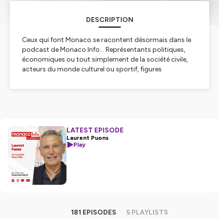
DESCRIPTION
Ceux qui font Monaco se racontent désormais dans le
podcast de Monaco Info… Représentants politiques,
économiques ou tout simplement de la société civile,
acteurs du monde culturel ou sportif, figures
emblématiques de la communauté monégasque, ils
viennent au micro de Geneviève Berti exprimer leurs
passions ou leurs espoirs, toujours en lien avec leur
implication dans la vie monégasque. En toute simplicité
et avec une pointe d’authenticité… apprenez à les
écouter : c’est le rendez-vous podcast de Monaco Info !
LATEST EPISODE
Laurent Puons
Play
Hébergé par Ausha. Visitez
ausha.co/politique-de-
confidentialite
pour plus d'informations.
181 EPISODES
5 PLAYLISTS