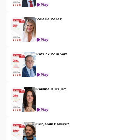
Play
Valérie Perez
Play
Patrick Pourbaix
Play
Pauline Ducruet
Play
Benjamin Balleret