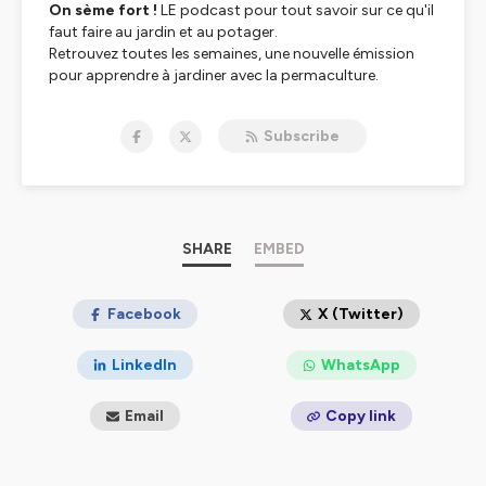
On sème fort !
LE podcast pour tout savoir sur ce qu'il
faut faire au jardin et au potager.
Retrouvez toutes les semaines, une nouvelle émission
pour apprendre à jardiner avec la permaculture.
Proposé par MonJardinBio.com, la boutique de votre
jardin au naturel.
Subscribe
Hébergé par Ausha. Visitez
ausha.co/politique-de-
confidentialite
pour plus d'informations.
SHARE
EMBED
Facebook
X (Twitter)
LinkedIn
WhatsApp
Email
Copy link