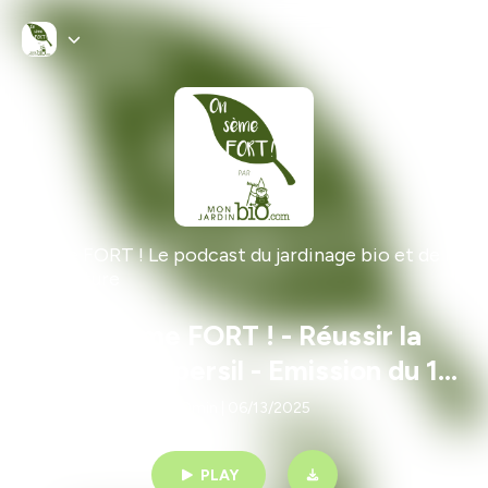
On sème FORT ! Le podcast du jardinage bio et de la
permaculture
On sème FORT ! - Réussir la
culture du persil - Emission du 13
juin
50min | 06/13/2025
PLAY