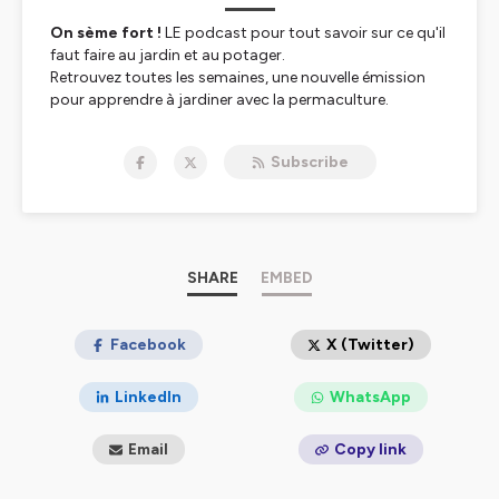
On sème fort !
LE podcast pour tout savoir sur ce qu'il
faut faire au jardin et au potager.
Retrouvez toutes les semaines, une nouvelle émission
pour apprendre à jardiner avec la permaculture.
Proposé par MonJardinBio.com, la boutique de votre
jardin au naturel.
Subscribe
Hébergé par Ausha. Visitez
ausha.co/politique-de-
confidentialite
pour plus d'informations.
SHARE
EMBED
Facebook
X (Twitter)
LinkedIn
WhatsApp
Email
Copy link