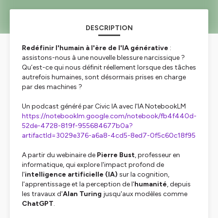
DESCRIPTION
Redéfinir l'humain à l'ère de l'IA générative
:
assistons-nous à une nouvelle blessure narcissique ?
Qu’est-ce qui nous définit réellement lorsque des tâches
autrefois humaines, sont désormais prises en charge
par des machines ?
Un podcast généré par Civic IA avec l'IA NotebookLM
https://notebooklm.google.com/notebook/fb4f440d-
52de-4728-819f-955684677b0a?
artifactId=3029e376-a6a8-4cd5-8ed7-0f5c60c18f95
A partir du webinaire de
Pierre Bust
, professeur en
informatique, qui explore l'impact profond de
l'
intelligence artificielle (IA)
sur la cognition,
l'apprentissage et la perception de l'
humanité
, depuis
les travaux d'
Alan Turing
jusqu'aux modèles comme
ChatGPT
.