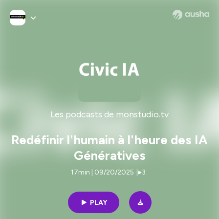
Les podcasts de monstudio.tv
Redéfinir l'humain à l'heure des IA
Génératives
17min | 09/20/2025
|
3
PLAY