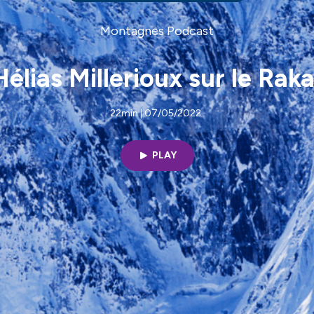
Montagnes Podcast
Hélias Millerioux sur le Rak
22min | 07/05/2022
PLAY