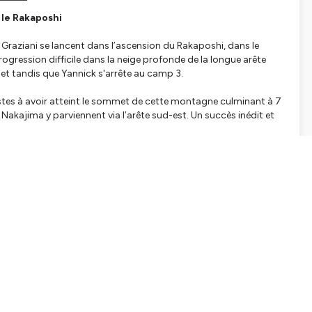
 le Rakaposhi
ck Graziani se lancent dans l’ascension du Rakaposhi, dans le
gression difficile dans la neige profonde de la longue arête
llet tandis que Yannick s'arrête au camp 3.
nistes à avoir atteint le sommet de cette montagne culminant à 7
Nakajima y parviennent via l’arête sud-est. Un succès inédit et
tialite
pour plus d'informations.
SHARE
EMBED
Facebook
X (Twitter)
LinkedIn