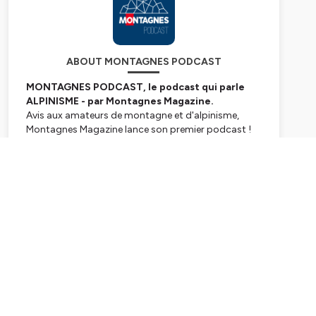
ABOUT MONTAGNES PODCAST
MONTAGNES PODCAST, le podcast qui parle
ALPINISME - par Montagnes Magazine.
Avis aux amateurs de montagne et d'alpinisme,
Montagnes Magazine lance son premier podcast !
Revivez les expéditions les plus aventureuses des
alpinistes français contemporains et découvrez leur
Subscribe
vision de l'alpinisme de pointe, au travers de leurs
récits captivants et totalement immersifs. Dans
cette première saison, qui compte 8 épisodes,
chaque invité revient sur une expédition marquante,
qu'il s'agisse de l'ouverture d'une nouvelle voie, d'une
première ascension ou de tout autre
accomplissement remarquable en montagne.
Retrouvez Montagnes Magazine en kiosque, sur le
web
www.montagnes-magazine.com
et sur les
réseaux sociaux.