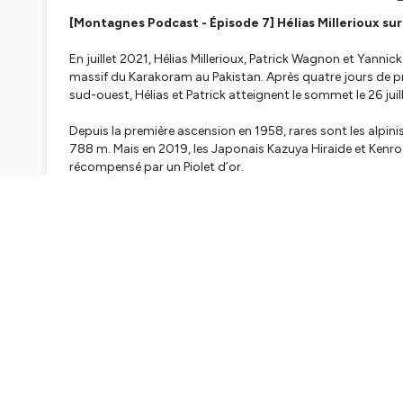
[Montagnes Podcast - Épisode 7] Hélias Millerioux sur
En juillet 2021, Hélias Millerioux, Patrick Wagnon et Yanni
massif du Karakoram au Pakistan. Après quatre jours de pro
sud-ouest, Hélias et Patrick atteignent le sommet le 26 jui
Depuis la première ascension en 1958, rares sont les alpi
788 m. Mais en 2019, les Japonais Kazuya Hiraide et Kenro 
récompensé par un Piolet d’or.
Réalisation Eiman Cazé pour © Montagnes Magazine
Hébergé par Ausha. Visitez
ausha.co/politique-de-confiden