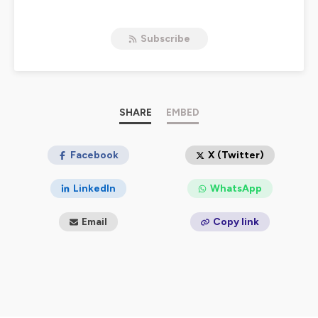
Hébergé par Ausha. Visitez
ausha.co/politique-de-
confidentialite
pour plus d'informations.
Subscribe
SHARE
EMBED
Facebook
X (Twitter)
LinkedIn
WhatsApp
Email
Copy link