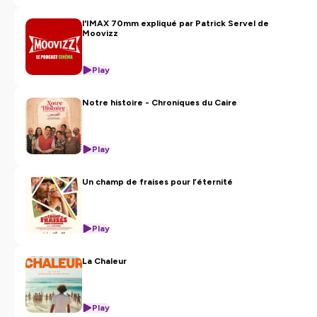
l'IMAX 70mm expliqué par Patrick Servel de
Moovizz
Play
Notre histoire - Chroniques du Caire
Play
Un champ de fraises pour l’éternité
Play
La Chaleur
Play