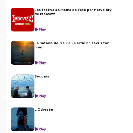
Les festivals Cinéma de l'été par Hervé Bry
de Moovizz
Play
La Bataille de Gaulle - Partie 2 : J’écris ton
nom
Play
Soudain
Play
L'Odyssée
Play