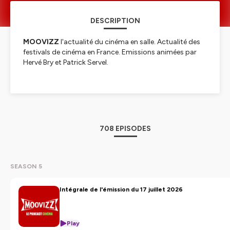
DESCRIPTION
MOOVIZZ
l'actualité du cinéma en salle. Actualité des
festivals de cinéma en France. Emissions animées par
Hervé Bry et Patrick Servel.
Hébergé par Ausha. Visitez
ausha.co/politique-de-
confidentialite
pour plus d'informations.
708 EPISODES
SEASON 5
Intégrale de l'émission du 17 juillet 2026
Play