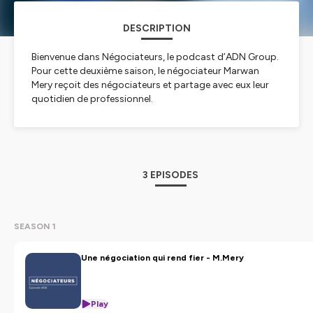
DESCRIPTION
Bienvenue dans Négociateurs, le podcast d’ADN Group.
Pour cette deuxième saison, le négociateur Marwan
Mery reçoit des négociateurs et partage avec eux leur
quotidien de professionnel.
Négociation sous haute pression, humanitaire, de
crise... Découvrez les coulisses d'un métier de l'ombre.
Bonne écoute
3 EPISODES
Si vous aimez ce podcat, prenez une petite seconde
pour mettre 5 étoiles sur Apple Podcasts, ça nous aide
beaucoup !
SEASON 1
Toutes les infos des Négociateurs sont à retrouver sur le
Une négociation qui rend fier - M.Mery
site www.adngroup.com
Pour ne rien rater de notre actualité, rendez-vous sur
Play
Instagram @ADNGroup_Paris & sur Linkedin