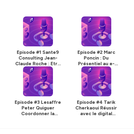
Episode #1 Sante9
Episode #2 Marc
Consulting Jean-
Poncin : Du
Claude Roche : Etre
Présentiel au e-
un pionnier du e-
Learning Efficient
learning pharma
Episode #3 Lesaffre
Episode #4 Tarik
Peter Quiguer
Cherkaoui Réussir
Coordonner la
avec le digital
formation digitale
learning
de milliers de
collaborateurs