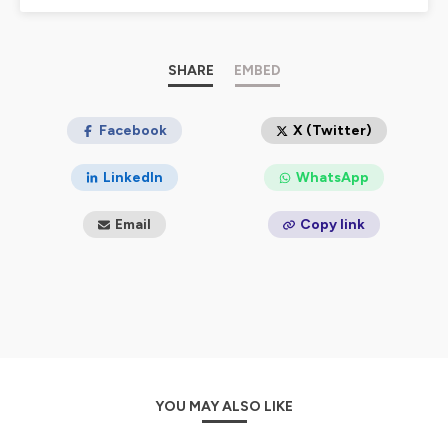
Anne-Sandrine Di Girolamo.
Vous y êtes les bienvenus.
A
bonnez-vous sur votre
plateforme préférée, ou venez l'écouter sur
SHARE
EMBED
ondesdelimmo.com.
Hébergé par Ausha. Visitez
Facebook
ausha.co/politique-de-
X (Twitter)
confidentialite
pour plus d'informations.
LinkedIn
WhatsApp
Email
Copy link
YOU MAY ALSO LIKE