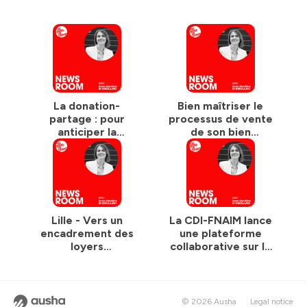
La donation-
Bien maîtriser le
partage : pour
processus de vente
anticiper la
de son bien
transmission de son
immobilier -
patrimoine
Antoine Le Roux,
immobilier -
notaire
Antoine Le Roux,
notaire
Lille - Vers un
La CDI-FNAIM lance
encadrement des
une plateforme
loyers
collaborative sur la
commerciaux ?
carte D
© 2026 Ausha
Legal notice