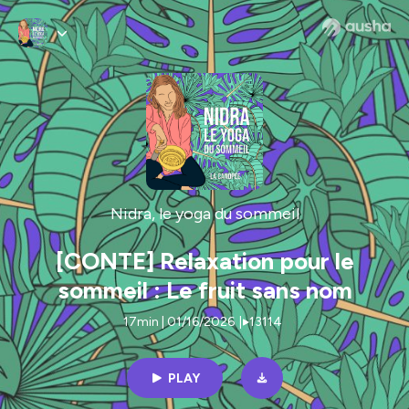
Nidra, le yoga du sommeil
[CONTE] Relaxation pour le
sommeil : Le fruit sans nom
17min | 01/16/2026
|
13114
PLAY