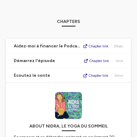
CHAPTERS
Aidez-moi à financer le Podcast !
Chapter link
•
29sec
Démarrez l'épisode
Chapter link
•
1min
Ecoutez le conte
Chapter link
•
9min
ABOUT NIDRA, LE YOGA DU SOMMEIL