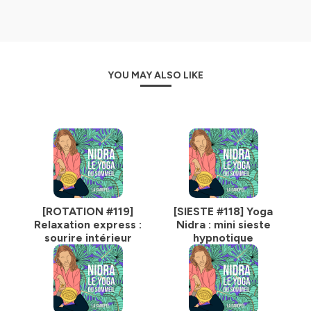
***
Contributez au podcast sur
Patreon
. Participez au
YOU MAY ALSO LIKE
financement du Podcast et à son développement ! En
échange, profitez de contenus exclusifs : musiques
issues du Podcast, épisodes disponibles uniquement
aux abonnés Patreon et des conseils sur le sommeil. Un
immense merci aux contributrices et contributeurs !!
Rencontrons-nous !
Retraites de yoga
en France ou au Maroc avec Hortense
Laurent.
Retrouvez toutes les retraites et les formations de yoga
[ROTATION #119]
[SIESTE #118] Yoga
sur
le site
de La Canopée et sur
Instagram
et
Facebook
.
Relaxation express :
Nidra : mini sieste
sourire intérieur
hypnotique
Nidra, le yoga du sommeil, un podcast indépendant du
studio de yoga La Canopée. Produit par Hortense
Laurent. Réalisation, Marine Raut.
Hébergé par Ausha. Visitez
ausha.co/politique-de-