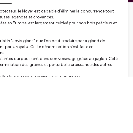
rotecteur, le Noyer est capable d’éliminer la concurrence tout
reuses légendes et croyances.
s en Europe, est largement cultivé pour son bois précieux et
 latin
“Jovis glans”
que l’on peut traduire par « gland de
nt par « royal ». Cette dénomination s’est faite en
ns.
 plantes qui poussent dans son voisinage grâce au juglon. Cette
 germination des graines et perturbe la croissance des autres
quelle dormir sous un noyer serait dangereux.
qui voulait garder son mari se doit de garder en son soulier une
en Pays de la Loire, il est dit que si les racines de l’arbre pénètrent
vait lieu sur les rives de la rivière Sabato sous un Noyer
r les herboristes pour leurs propriétés antiseptiques et
nsectes.