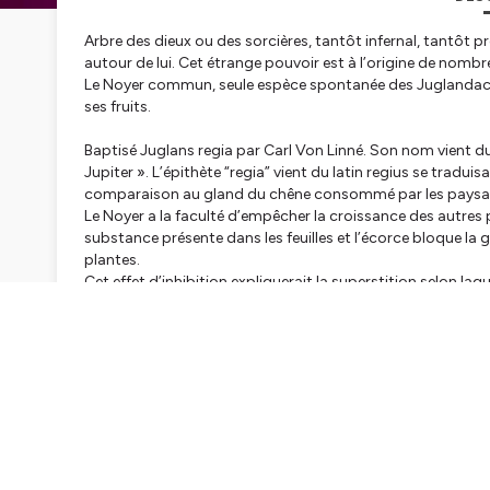
Arbre des dieux ou des sorcières, tantôt infernal, tantôt p
autour de lui. Cet étrange pouvoir est à l’origine de nomb
Le Noyer commun, seule espèce spontanée des Juglandacée
ses fruits.
Baptisé
Juglans regia
par Carl Von Linné. Son nom vient du
Jupiter ». L’épithète “regia” vient du latin
regius
se traduisa
comparaison au gland du chêne consommé par les paysa
Le Noyer a la faculté d’empêcher la croissance des autres
substance présente dans les feuilles et l’écorce bloque la
plantes.
Cet effet d’inhibition expliquerait la superstition selon la
Au XVe siècle, une légende alsacienne disait qu’une femme 
feuille de Noyer cueillie la nuit de la Saint Jean. Par contre, 
dans l’écurie, les animaux périssent.
Selon une légende italienne, le grand sabbat des sorcières a
colossal environné d’éclairs et de déflagrations.
L’écorce du Noyer ainsi que le brou de noix sont utilisés pa
antifongiques. Froissées, les feuilles fraîches font fuir les i