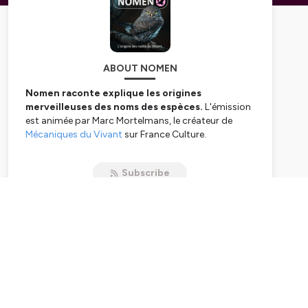
ABOUT NOMEN
Nomen raconte explique les origines
merveilleuses des noms des espèces.
L'émission
est animée par Marc Mortelmans, le créateur de
Mécaniques du Vivant
sur France Culture.
Nomen ("nom" en latin) est un voyage
dans
Subscribe
l'histoire, la géographie, les langues, la culture, les
étonnantes intuitions et les erreurs magistrales des
premiers naturalistes.
Chaque dimanche, en 7 minutes,
Marc
Mortelmans dévoile, avec son complice Pierre
Avenas, les très riches, incroyables ou discutables
origines des noms de mammifères, d'oiseaux, de
poissons ou d'arbres.
_______