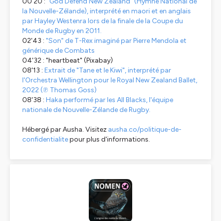
00'20 :
"God Defend New Zealand" (Hymne National de
la Nouvelle-Zélande), interprété en maori et en anglais
par Hayley Westenra lors de la finale de la Coupe du
Monde de Rugby en 2011.
02'43 :
"Son" de T-Rex imaginé par Pierre Mendola et
générique de
Combats
04'32 : "heartbeat" (Pixabay)
08'13 :
Extrait de "Tane et le Kiwi", interprété par
l'Orchestra Wellington pour le Royal New Zealand Ballet,
2022 (℗ Thomas Goss)
08'38 :
Haka performé par les All Blacks, l'équipe
nationale de Nouvelle-Zélande de Rugby.
Hébergé par Ausha. Visitez
ausha.co/politique-de-
confidentialite
pour plus d'informations.