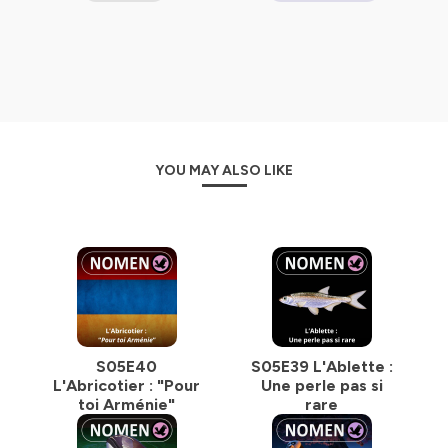
📖Marc est aussi l'auteur d'
En finir avec les idées
fausses sur le monde Vivant
(Éditions de l'atelier
2024).
_______
Nomen est un podcast de la famille
Baleine sous
Gravillon
.
Les 3 autres sont
Baleine sous Gravillon,
Combats
et
Petit Poisson deviendra Podcast
YOU MAY ALSO LIKE
(PPDP)
.
_______
Nous cherchons des partenaires, et nous
proposons / animons des conférences
dans les
écoles et les universités, les entreprises et les
institutions.
_______
Tous les liens :
S05E40
S05E39 L'Ablette :
https://baleinesousgravillon.com/liens-2
L'Abricotier : "Pour
Une perle pas si
_______
toi Arménie"
rare
Contact :