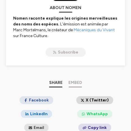
ABOUT NOMEN
Nomen raconte explique les origines merveilleuses
des noms des espèces.
L'émission est animée par
Marc Mortelmans, le créateur de
Mécaniques du Vivant
sur France Culture.
Nomen ("nom" en latin) est un voyage
dans
Subscribe
l'histoire, la géographie, les langues, la culture, les
étonnantes intuitions et les erreurs magistrales des
premiers naturalistes.
Chaque dimanche, en 7 minutes,
Marc Mortelmans
dévoile, avec son complice Pierre Avenas, les très riches,
SHARE
EMBED
incroyables ou discutables origines des noms de
mammifères, d'oiseaux, de poissons ou d'arbres.
_______
Facebook
X (Twitter)
📖Les plus belles pépites de l'origine des noms des
LinkedIn
WhatsApp
espèces t'attendent dans le livre de Marc Mortelmans,
L'Origine des noms des espèces
(Ulmer 2024).
Email
Copy link