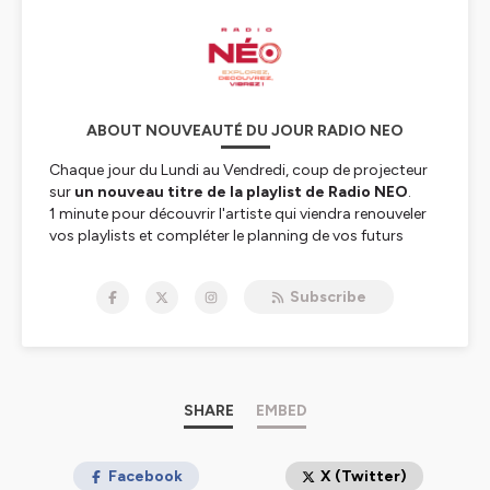
ABOUT NOUVEAUTÉ DU JOUR RADIO NEO
Chaque jour du Lundi au Vendredi, coup de projecteur
sur
un nouveau titre de la playlist de Radio
NEO
.
1 minute pour découvrir l'artiste qui viendra renouveler
vos playlists et compléter le planning de vos futurs
concerts.
Vos playlists fatiguent, découvrez de nouveaux titres et
Subscribe
de nouveaux artistes sur
Radio Néo
!
Explorez, découvrez, vibrez !
www.radioneo.fr
95,2 Fm et DAB+ à Paris, 94,8 Fm à
Toulouse.
🎵
SHARE
EMBED
Hébergé par Ausha. Visitez
ausha.co/politique-de-
confidentialite
pour plus d'informations.
Facebook
X (Twitter)