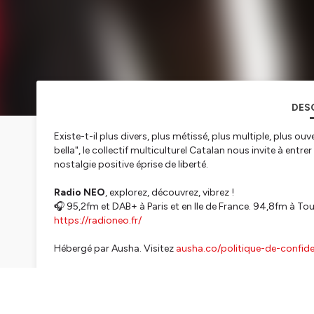
DES
Existe-t-il plus divers, plus métissé, plus multiple, plus o
bella", le collectif multiculturel Catalan nous invite à en
nostalgie positive éprise de liberté.
Radio NEO
, explorez, découvrez, vibrez !
🎧 95,2fm et DAB+ à Paris et en Ile de France. 94,8fm à To
https://radioneo.fr/
Hébergé par Ausha. Visitez
ausha.co/politique-de-confiden
Su