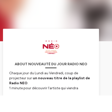
ABOUT NOUVEAUTÉ DU JOUR RADIO NEO
Chaque jour du Lundi au Vendredi, coup de
projecteur sur
un nouveau titre de la playlist de
Radio
NEO
.
1 minute pour découvrir l'artiste qui viendra
renouveler vos playlists et compléter le planning de
vos futurs concerts.
Subscribe
Vos playlists fatiguent, découvrez de nouveaux
titres et de nouveaux artistes sur
Radio Néo
!