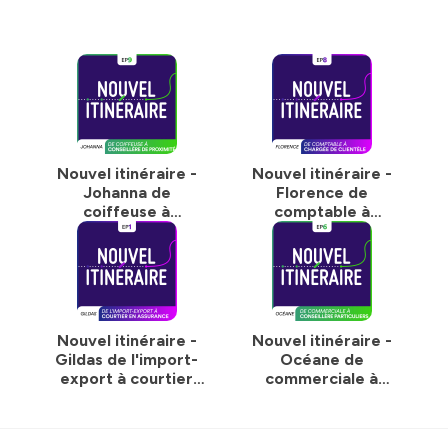
“Nouvel Itinéraire” est disponible sur toutes
vos plateformes préférées.
Hébergé par Ausha. Visitez
ausha.co/politique-de-
confidentialite
pour plus d'informations.
Nouvel itinéraire -
Nouvel itinéraire -
Johanna de
Florence de
coiffeuse à
comptable à
conseillère de
chargée de
proximité
clientèle
Nouvel itinéraire -
Nouvel itinéraire -
Gildas de l'import-
Océane de
export à courtier
commerciale à
en assurance
conseillère aux
particuliers