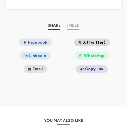
professionnels, revivez les parcours
extraordinaires de celles et ceux qui ont fait le grand
saut et ont changé d’orientation
professionnelle.
SHARE
EMBED
16 portraits… et 16 paris gagnants, relevés
par des individus qui ont appris à découvrir un nouveau
métier pour vivre une
Facebook
X (Twitter)
nouvelle vie. Chacun à leur manière, ils ont suivi leur
intuition, écouté leurs
LinkedIn
WhatsApp
envies, combattu certains doutes, et mené leur carrière
à bon port.
Email
Copy link
Produit par Opco Atlas, “Nouvel
Itinéraire” met en lumière les clés d'une reconversion
réussie dans une
variété de secteurs, et, deviendra, sans aucun doute,
votre source
d’inspiration et de motivation pour votre nouveau
départ professionnel !
YOU MAY ALSO LIKE