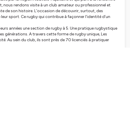
, nous rendons visite à un club amateur ou professionnel et
 de son histoire. L’occasion de découvrir, surtout, des
eur sport. Ce rugby qui contribue à façonner l’identité d’un
ieurs années une section de rugby à 5. Une pratique rugbystique
es générations. A travers cette forme de rugby unique, Les
ité. Au sein du club, ils sont près de 70 licenciés à pratiquer
tialite
pour plus d'informations.
SHARE
EMBED
Facebook
X (Twitter)
LinkedIn
WhatsApp
Email
Copy link