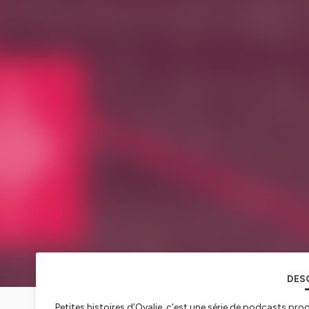
DES
Petites histoires d’Ovalie, c’est une série de podcasts pro