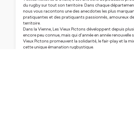
du rugby sur tout son territoire. Dans chaque département
nous vous racontons une des anecdotes les plus marquante
pratiquantes et des pratiquants passionnés, amoureux de l
territoire.
Dans la Vienne, Les Vieux Pictons développent depuis plus
encore peu connue, mais qui d’année en année renouvelle s
Vieux Pictons promeuvent la solidarité, le fair-play et la mix
cette unique émanation rugbystique.
Hébergé par Ausha. Visitez
ausha.co/politique-de-confiden