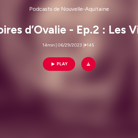
Podcasts de Nouvelle-Aquitaine
oires d’Ovalie - Ep.2 : Les 
14min | 06/29/2023
|
145
PLAY