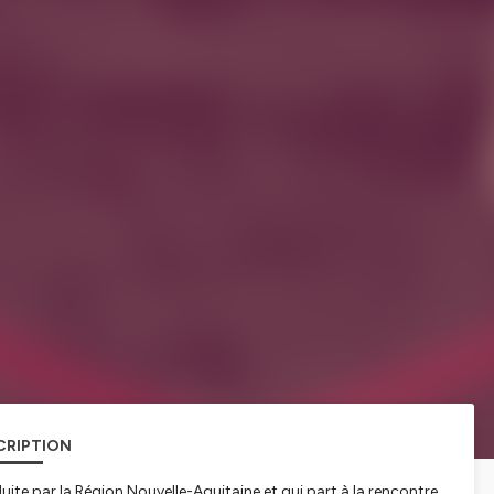
CRIPTION
duite par la Région Nouvelle-Aquitaine et qui part à la rencontre