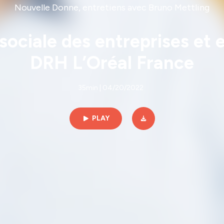
Nouvelle Donne, entretiens avec Bruno Mettling
sociale des entreprises et 
DRH L’Oréal France
35min | 04/20/2022
PLAY