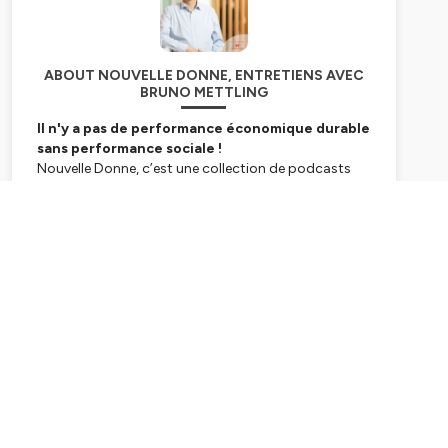
ABOUT NOUVELLE DONNE, ENTRETIENS AVEC
BRUNO METTLING
Il n'y a pas de performance économique durable
sans performance sociale !
Nouvelle Donne, c’est une collection de podcasts
dans lesquels nous allons parler transformation :
transformation digitale et sociale, mutation du
travail et du management, changements
Subscribe
organisationnels et culturels.
Des transformations engagées depuis une vingtaine
d’années qui se sont vraiment accélérées avec la
crise actuelle.
Hébergé par Ausha. Visitez
ausha.co/politique-de-
confidentialite
pour plus d'informations.