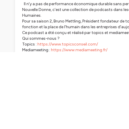
Il n'y a pas de performance économique durable sans per
Nouvelle Donne, c’est une collection de podcasts dans les
Humaines.
Pour sa saison 2, Bruno Mettling, Président fondateur de t
fonction et la place de l’humain dans les entreprises d’au
Ce podcast a été conçu et réalisé par topics et mediame
Qui sommes-nous ?
Topics :
https://www.topicsconseil.com/
Mediameeting :
https://www.mediameeting.fr/
Hébergé par Ausha. Visitez
ausha.co/politique-de-confiden