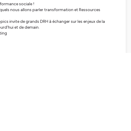
formance sociale !
quels nous allons parler transformation et Ressources
opics invite de grands DRH à échanger sur les enjeux de la
jourd’hui et de demain.
eting
tialite
pour plus d'informations.
SHARE
EMBED
Facebook
X (Twitter)
LinkedIn