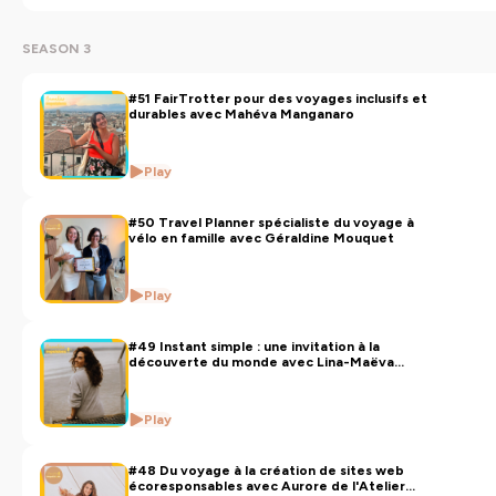
SEASON 3
Hébergé par Ausha. Visitez
ausha.co/politique-de-
confidentialite
pour plus d'informations.
#51 FairTrotter pour des voyages inclusifs et
durables avec Mahéva Manganaro
Play
#50 Travel Planner spécialiste du voyage à
vélo en famille avec Géraldine Mouquet
Play
#49 Instant simple : une invitation à la
découverte du monde avec Lina-Maëva
RUTY
Play
#48 Du voyage à la création de sites web
écoresponsables avec Aurore de l'Atelier