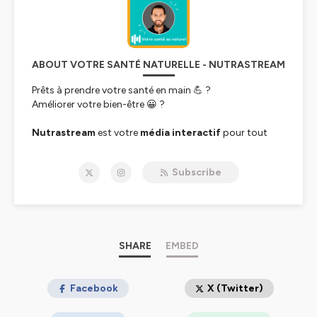
ABOUT VOTRE SANTÉ NATURELLE - NUTRASTREAM
Prêts à prendre votre santé en main 💪 ?
Améliorer votre bien-être 😀 ?
Nutrastream
est votre
média interactif
pour tout
savoir sur les
ingrédients de santé naturels
. Vos
préoccupations de santé trouvent leur solution sur
Subscribe
Nutrastream et ses informations prouvées et
objectives. Vous y trouverez les actifs les plus adaptés à
vos besoins et tous les conseils personnalisés pour en
tirer le meilleur.
Retrouvez les meilleures astuces impartiales et vérifiées
pour votre sommeil, stress, immunité, énergie ou encore
SHARE
EMBED
votre humeur sur 🖥️
https://nutrastream.net/
Hébergé par Ausha. Visitez
Facebook
ausha.co/politique-de-
X (Twitter)
confidentialite
pour plus d'informations.