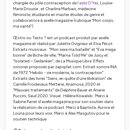
chargée du pôle contraception de
l’asbl O’Yes
, Louise-
Marie Drousie : et Charline Marbaix, médecine
féministe, étudiante en master études de genre et
collaboratrice à
axelle
magazine (rubrique "Mon corps,
ma santé").
Œstro ou Testo ? est un podcast produit par
axelle
magazine et réalisé par Juliette Ovigneur et Elsa Pécot.
Extraits musicaux : "Mon sexe ma bataille" et "Eva mega
bonne" de Biche de ville, "Mama Told Me" de Juicy et
"Isolated – Gedanken", de La Musique Libre. Effets
sonores proposés par zapsplat.com. Extrait sonore INA
de 1972 "Hebdo - vie moderne, la contraception".
Extraits des livres "Seins, en quête d'une libération" de
Camille Froidevaux Metterie, Anamosa, 2020 et
"Mauvais traitements" de Delphine Bauer et Ariane
Puccini, Seuil 2020. Visuel : Hélène Kowalski. Merci à
Sabine Panet d'axelle magazine pour son soutien dans
la réalisation de ce podcast. Merci à Baptiste, Aurore et
Louna pour leurs voix. Merci à Alex Masgutov pour le
soutien technique.