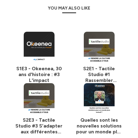
#2 L'Engagement
YOU MAY ALSO LIKE
#3 L'Impact
Chaque épisode présente des invités experts,
partageant leurs défis et expériences dans le domaine
de l'inclusion. "Okeenea, vers un monde plus inclusif" est
plus qu'un podcast ; c'est une fenêtre ouverte sur les
efforts et les réussites dans la création d'un monde plus
accessible pour le bien de tous.
🌍
Rejoignez-nous dans ce voyage sonore et
S1E3 - Okeenea, 30
S2E1 - Tactile
explorons ensemble les moyens de rendre notre
ans d'histoire : #3
Studio #1
société plus accessible et inclusive !
L'impact
Rassembler
différents publics
Hébergé par Ausha. Visitez
ausha.co/politique-de-
autour de la culture
confidentialite
pour plus d'informations.
S2E3 - Tactile
Quelles sont les
Studio #3 S’adapter
nouvelles solutions
aux différentes
pour un monde plus
cultures pour
inclusif avec Sylvain