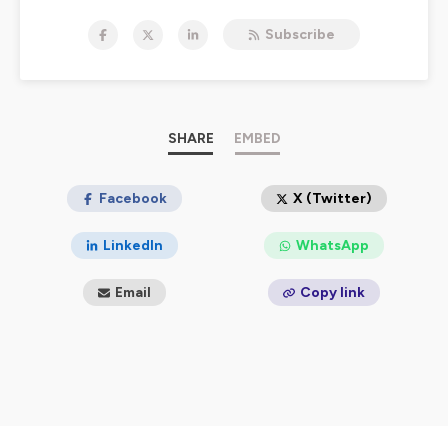
favoriser l’épanouissement des personnes contraintes
Subscribe
d’évoluer dans un environnement qui ne leur est pas
adapté.
Chaque jour, nos équipes se mobilisent pour que nous
tous soyons davantage en sécurité, en liberté et que
vous accédiez plus encore à la connaissance du monde,
SHARE
EMBED
des arts et de la culture.
Avec vous, pour vous, nous
sommes sur un formidable chemin, celui d’un
monde plus inclusif pour tous et pour chacun
Facebook
X (Twitter)
.
👋 Bienvenue sur notre podcast "
Okeenea, vers un
LinkedIn
WhatsApp
monde plus inclusif
", dédié à l'exploration des diverses
facettes de l'inclusion et de l'accessibilité.
Email
Copy link
Dans nos premiers épisodes, nous partageons l'histoire
fascinante d'Okeenea, illustrant comment notre
engagement envers l'innovation et l'inclusion impacte
positivement les usages et la société. Nous abordons
trois thèmes clés :
#1 L'Innovation