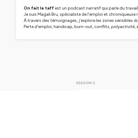
On fait le taff
est un podcast narratif qui parle du travail 
Je suis Magali Bru, spécialiste de l’emploi et chroniqueuse 
À travers des témoignages, j’explore les zones sensibles d
Perte d’emploi, handicap, burn-out, conflits, polyactivité, 
Des récits vrais, des trajectoires singulières, et une réflex
Ici, il ne s’agit pas de trancher.
Il s’agit d’écouter.
De comprendre.
De questionner.
De ré-apprendre.
Parce que le travail ne se résume pas à un intitulé de poste,
🎧 RDV tous les 1er samedi du mois pour de nouveaux épi
SEASON 2
-------------------------------------------------------------
👉
Abonnez-vous dès maintenant
pour ne rater aucun 
Pourquo
Aujourd’
Hébergé par Ausha. Visitez
ausha.co/politique-de-confiden
encore à 
Pourquoi 
je reçois
fondateur
prévention
Play
57m
nous avon