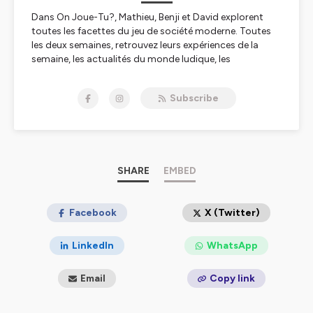
Dans
On Joue-Tu?
, Mathieu, Benji et David explorent
toutes les facettes du jeu de société moderne. Toutes
les deux semaines, retrouvez leurs expériences de la
semaine, les actualités du monde ludique, les
campagnes de financement participatif à suivre, ainsi
qu’une thématique de fond ou une interview d’un·e
Subscribe
invité·e de renom. L’épisode se termine souvent par un
Top 5 original, sérieux… mais jamais trop.
Et entre deux épisodes, place aux minisodes animés par
Mim’s, qui mettent à l’honneur les membres de notre
communauté
Patreon
SHARE
.
EMBED
Avec plus de
400’000 écoutes cumulées
, une note
moyenne de
Facebook
5/5 sur Spotify
et une
chaîne YouTube
X (Twitter)
éponyme,
On Joue-Tu?
est devenu une référence dans
le paysage ludique francophone.
LinkedIn
WhatsApp
Alors,
On Joue-Tu?
Email
Copy link
Hébergé par Ausha. Visitez
ausha.co/politique-de-
confidentialite
pour plus d'informations.