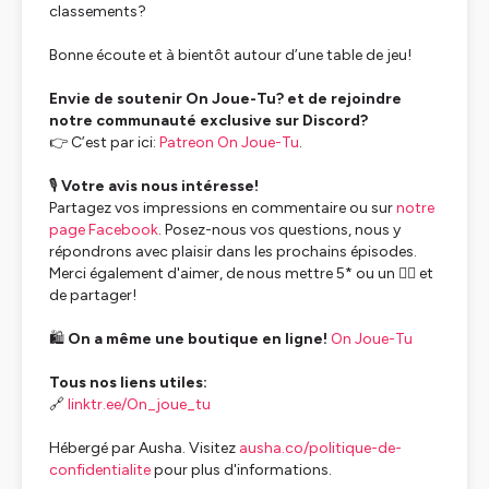
classements?
Bonne écoute et à bientôt autour d’une table de jeu!
Envie de soutenir
On Joue-Tu?
et de rejoindre
notre communauté exclusive sur Discord?
👉 C’est par ici:
Patreon On Joue-Tu
.
🎙️
Votre avis nous intéresse!
Partagez vos impressions en commentaire ou sur
notre
page Facebook
. Posez-nous vos questions, nous y
répondrons avec plaisir dans les prochains épisodes.
Merci également d'aimer, de nous mettre 5* ou un 👍🏻 et
de partager!
🛍️
On a même une boutique en ligne!
On Joue-Tu
Tous nos liens utiles:
🔗
linktr.ee/On_joue_tu
Hébergé par Ausha. Visitez
ausha.co/politique-de-
confidentialite
pour plus d'informations.