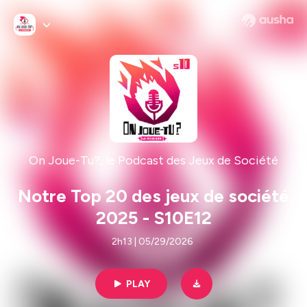
On Joue-Tu?, le Podcast des Jeux de Société
Notre Top 20 des jeux de société
2025 - S10E12
2h13 | 05/29/2026
PLAY