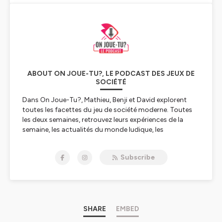
ABOUT ON JOUE-TU?, LE PODCAST DES JEUX DE
SOCIÉTÉ
Dans
On Joue-Tu?
, Mathieu, Benji et David explorent
toutes les facettes du jeu de société moderne. Toutes
les deux semaines, retrouvez leurs expériences de la
semaine, les actualités du monde ludique, les
campagnes de financement participatif à suivre, ainsi
qu’une thématique de fond ou une interview d’un·e
Subscribe
invité·e de renom. L’épisode se termine souvent par un
Top 5 original, sérieux… mais jamais trop.
Et entre deux épisodes, place aux minisodes animés par
Mim’s, qui mettent à l’honneur les membres de notre
communauté
Patreon
SHARE
.
EMBED