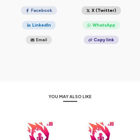
Avec plus de
400’000 écoutes cumulées
, une note
moyenne de
Facebook
5/5 sur Spotify
et une
chaîne YouTube
X (Twitter)
éponyme,
On Joue-Tu?
est devenu une référence dans
le paysage ludique francophone.
LinkedIn
WhatsApp
Alors,
On Joue-Tu?
Email
Copy link
Hébergé par Ausha. Visitez
ausha.co/politique-de-
confidentialite
pour plus d'informations.
YOU MAY ALSO LIKE