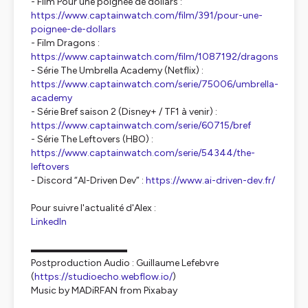
- Film Pour une poignée de dollars :
https://www.captainwatch.com/film/391/pour-une-
poignee-de-dollars
- Film Dragons :
https://www.captainwatch.com/film/1087192/dragons
- Série The Umbrella Academy (Netflix) :
https://www.captainwatch.com/serie/75006/umbrella-
academy
- Série Bref saison 2 (Disney+ / TF1 à venir) :
https://www.captainwatch.com/serie/60715/bref
- Série The Leftovers (HBO) :
https://www.captainwatch.com/serie/54344/the-
leftovers
- Discord “AI-Driven Dev” :
https://www.ai-driven-dev.fr/
Pour suivre l'actualité d'Alex :
LinkedIn
▬▬▬▬▬▬▬▬▬▬
Postproduction Audio : Guillaume Lefebvre
(
https://studioecho.webflow.io/
)
Music by MADiRFAN from Pixabay