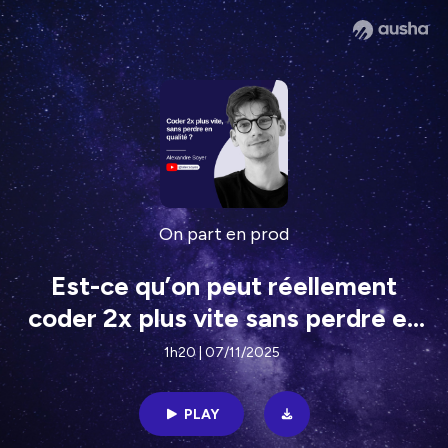
On part en prod
Est-ce qu’on peut réellement
coder 2x plus vite sans perdre en
qualité ? Alexandre Soyer #27
1h20 | 07/11/2025
PLAY