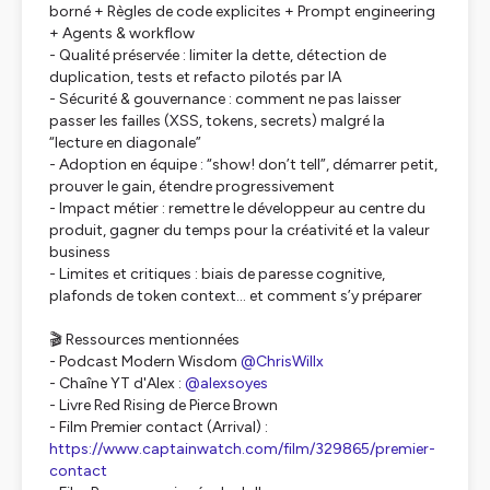
borné + Règles de code explicites + Prompt engineering
+ Agents & workflow
- Qualité préservée : limiter la dette, détection de
duplication, tests et refacto pilotés par IA
- Sécurité & gouvernance : comment ne pas laisser
passer les failles (XSS, tokens, secrets) malgré la
“lecture en diagonale”
- Adoption en équipe : “show! don’t tell”, démarrer petit,
prouver le gain, étendre progressivement
- Impact métier : remettre le développeur au centre du
produit, gagner du temps pour la créativité et la valeur
business
- Limites et critiques : biais de paresse cognitive,
plafonds de token context… et comment s’y préparer
🎬 Ressources mentionnées
- Podcast Modern Wisdom
@ChrisWillx
- Chaîne YT d'Alex :
@alexsoyes
- Livre Red Rising de Pierce Brown
- Film Premier contact (Arrival) :
https://www.captainwatch.com/film/329865/premier-
contact