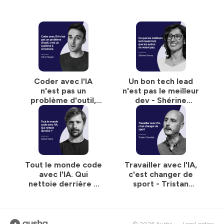
Coder avec l'IA
Un bon tech lead
n'est pas un
n'est pas le meilleur
problème d'outil,
dev - Shérine
c'est un système à
Khoury #44
construire - Arthur
Magne #45
Tout le monde code
Travailler avec l'IA,
avec l'IA. Qui
c'est changer de
nettoie derrière ?
sport - Tristan
Adrien Maret #43
Charvillat #42