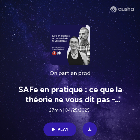
On part en prod
SAFe en pratique : ce que la
théorie ne vous dit pas -
Véronique Cucchi et Bruno
27min | 04/25/2025
Pinchedé #23
PLAY