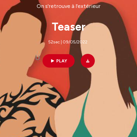
On s'retrouve à l'extérieur
Teaser
52sec | 09/05/2022
PLAY