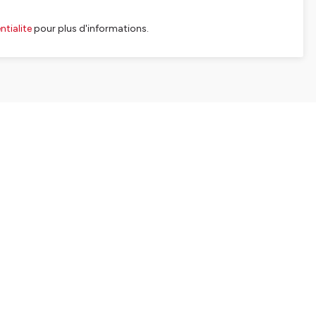
tialite
pour plus d'informations.
SHARE
EMBED
Facebook
X (Twitter)
LinkedIn
WhatsApp
Email
Copy link