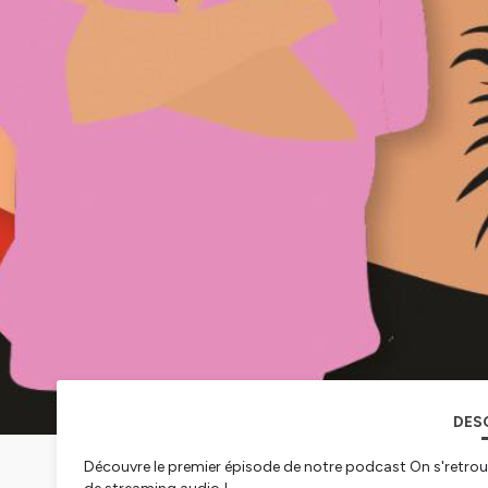
DES
Découvre le premier épisode de notre podcast On s'retrouve