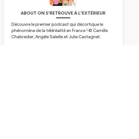
ABOUT ON S'RETROUVE À L'EXTÉRIEUR
Découvre le premier podcast qui décortique le
phénomène de la téléréalité en France ! © Camille
Chabredier, Angèle Saleille et Julie Castagnet.
La téléréalité, c'est un sujet qui divise, et pourtant ça
existe depuis 20 ans !
Subscribe
Alors on a voulu dépasser les préjugés, et
comprendre pourquoi ça fonctionne, et ce que ça
dit de notre société.
C'est pour ça qu'on a créé "On s'retrouve à
l'extérieur", un podcast qui décortique ce
phénomène avec des témoignages inédits de
candidat.e.s, d'influenceurs.euses, de sociologues,
de journalistes, de gens qui aiment, et de gens qui
détestent.
Parce que, qu'on aime ou qu'on aime pas, la