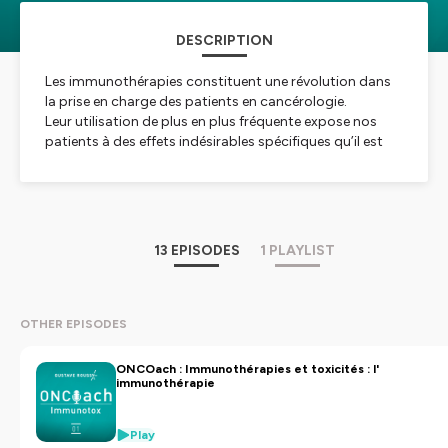
DESCRIPTION
Les immunothérapies constituent une révolution dans
la prise en charge des patients en cancérologie.
Leur utilisation de plus en plus fréquente expose nos
patients à des effets indésirables spécifiques qu’il est
important de savoir dépister et prendre en charge.
L’objectif de cette série de podcast dédiée aux toxicités
de l’immunothérapie, est de donner des clés pratiques
aux professionnel de santé qui croisent le chemin de
patients sous immunothérapie anti -cancéreuse.
13 EPISODES
1 PLAYLIST
Hébergé par Ausha. Visitez
ausha.co/politique-de-
confidentialite
pour plus d'informations.
OTHER EPISODES
ONCOach : Immunothérapies et toxicités : l'
immunothérapie
Play