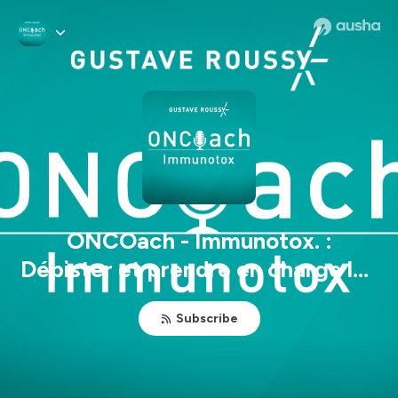
ONCOach - Immunotox. :
Dépister et prendre en charge les
toxicités liées à l'immunothérapie
Subscribe