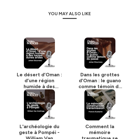
YOU MAY ALSO LIKE
Le désert d’Oman :
Dans les grottes
d’une région
d’Oman : le guano
humide à des
comme témoin du
hautes dunes arides
passé
L'archéologie du
Comment la
geste à Pompéi -
mémoire
William Van
traumatique se