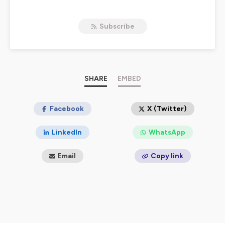
Hébergé par Ausha. Visitez
ausha.co/politique-de-
confidentialite
pour plus d'informations.
Subscribe
SHARE
EMBED
Facebook
X (Twitter)
LinkedIn
WhatsApp
Email
Copy link