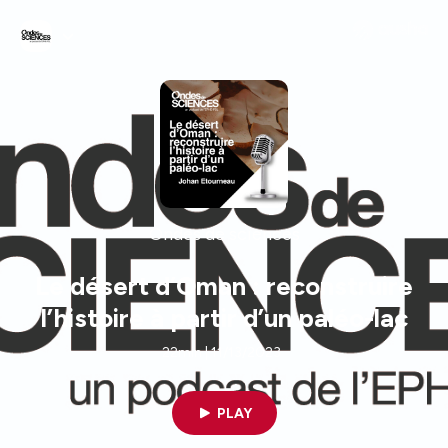
Ondes de sciences
Le désert d’Oman : reconstruire
l’histoire à partir d’un paléo-lac
22min | 11/13/2023
PLAY