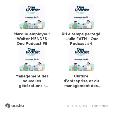
Hébergé par Ausha. Visitez
ausha.co/politique-de-
confidentialite
pour plus d'informations.
Marque employeur
RH à temps partagé
- Walter MENDES -
- Julie FATH - One
One Podcast #5
Podcast #4
Management des
Culture
nouvelles
d'entreprise et du
générations -
management des
Jérémy CÔME -
valeurs - Michele
One Podcast #2
DECAILLOZ - One
Podcast #1
© 2026 Ausha
Legal notice