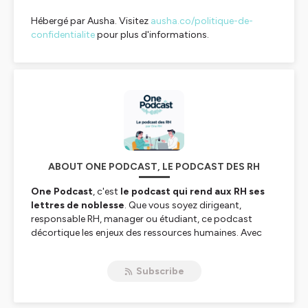
Hébergé par Ausha. Visitez
ausha.co/politique-de-
confidentialite
pour plus d'informations.
ABOUT ONE PODCAST, LE PODCAST DES RH
One Podcast
, c'est
le podcast qui rend aux RH ses
lettres de noblesse
. Que vous soyez dirigeant,
responsable RH, manager ou étudiant, ce podcast
décortique les enjeux des ressources humaines. Avec
nos invités, retrouvez des
retours d'expériences
et
des
clés pratiques
pour
améliorer vos pratiques RH
,
Subscribe
réaliser votre veille RH
et prendre une longueur
d'avance dans vos Ressources Humaines ! 💫