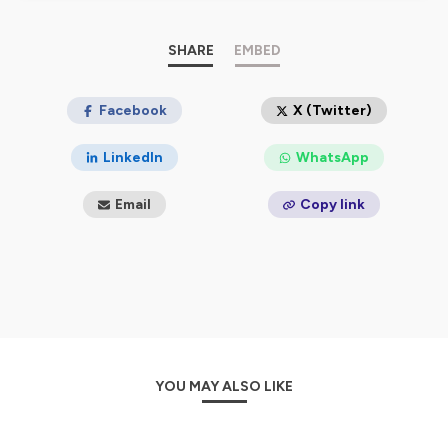
---
À propos de One RH :
SHARE
EMBED
One RH est un
cabinet de conseil RH à Strasbourg
(Alsace)
et
Paris
. Nous rendons les Ressources
Humaines positives, simples et agiles pour votre
Facebook
X (Twitter)
entreprise grâce à nos responsables RH en temps
partagé.
LinkedIn
WhatsApp
Nous sommes convaincus que les Ressources
Humaines ne sont pas une contrainte mais un facteur
Email
Copy link
positif de développement pour les entreprises. Nous ne
voyons pas les RH comme un coût mais comme un
investissement dans le capital humain au service de la
performance des TPE, des PME, des start-up et des
grands groupes.
Pour cela, nous aimons apporter à nos clients un regard
à la fois expert et positif, nous appuyer sur l’innovation
et la pédagogie pour offrir une approche différente des
ressources humaines. Notre modèle de RH à temps
YOU MAY ALSO LIKE
partagé nous permet de proposer des prestations sur-
mesure avec de l’agilité et la flexibilité dont les
entreprises ont besoin.