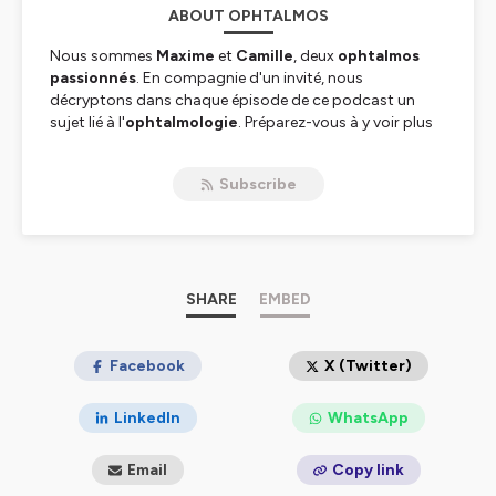
ABOUT OPHTALMOS
Nous sommes
Maxime
et
Camille
, deux
ophtalmos
passionnés
. En compagnie d'un invité, nous
décryptons dans chaque épisode de ce podcast un
sujet lié à l'
ophtalmologie
. Préparez-vous à y voir plus
clair !
Subscribe
Ecriture :
Maxime Delbarre
&
Camille Rambaud
Production :
MedShake Studio
Hébergé par Ausha. Visitez
ausha.co/politique-de-
confidentialite
pour plus d'informations.
SHARE
EMBED
Facebook
X (Twitter)
LinkedIn
WhatsApp
Email
Copy link