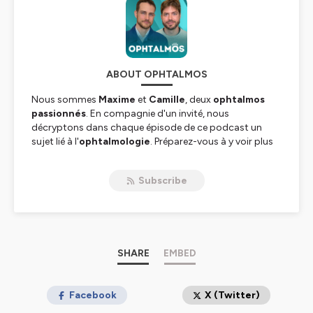
ABOUT OPHTALMOS
Nous sommes
Maxime
et
Camille
, deux
ophtalmos
passionnés
. En compagnie d'un invité, nous
décryptons dans chaque épisode de ce podcast un
sujet lié à l'
ophtalmologie
. Préparez-vous à y voir plus
clair !
Subscribe
Ecriture :
Maxime Delbarre
&
Camille Rambaud
Production :
MedShake Studio
Hébergé par Ausha. Visitez
ausha.co/politique-de-
confidentialite
pour plus d'informations.
SHARE
EMBED
Facebook
X (Twitter)