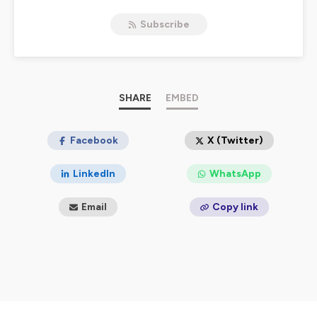
Découvrez nos podcast de témoignage sur ces métiers,
Subscribe
l'alternance et les parcours de formation
Hébergé par Ausha. Visitez
ausha.co/politique-de-
confidentialite
pour plus d'informations.
SHARE
EMBED
Facebook
X (Twitter)
LinkedIn
WhatsApp
Email
Copy link