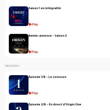
Un podcast de l'
EM Normandie
.
Saison 1 en intégralité
Production : Belle Écoute et Les Films Bleus
Comédiens :
Play
Élisabeth Mbaki (Youssra)
Paul Lapierre (Zac)
Bande-annonce - Saison 2
Jean-Paul Dix (Léandre)
Hervine De Boodt (Sofia)
Yvan Naubron (Darshan)
Play
Adèle Roqueta (IA Psychologue)
Avec la participation de :
SEASON 1
Anne Maquignon (Journaliste Radio)
Chloé Garcia Le Benoist (Nora)
Épisode 1/8 - Le concours
Écrit par :
Simon Boulier
Play
Réalisé par
Simon Boulier
Épisode 2/8 - En direct d'Origin One
Kevin Vanstaen