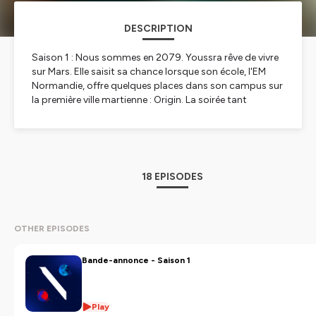
DESCRIPTION
Saison 1 : Nous sommes en 2079. Youssra rêve de vivre
sur Mars. Elle saisit sa chance lorsque son école, l'EM
Normandie, offre quelques places dans son campus sur
la première ville martienne : Origin. La soirée tant
attendue de l'annonce des lauréats réserve à Youssra et
sa meilleure amie un destin tout autre qu'espéré. Du
campus du Havre au vaisseau OriginOne, Youssra se
retrouve au centre du clivage pro-Terre/pro-Mars et va
devoir s'affranchir du poids de l'héritage familial.
18 EPISODES
Saison 2 : Le vaisseau Origin One s'est écrasé sur Mars.
Youssra se retrouve livrée à elle-même sur une planète
qu'elle ne connaît pas. Les pro-Terre qui ont survécu au
OTHER EPISODES
crash se sont réfugiés et rassemblés dans les restes du
vaisseau. Quelles que soient leurs convictions, les
Bande-annonce - Saison 1
humains présents sur Mars ne sont pas au bout de leurs
surprises...
Play