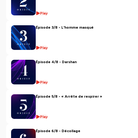
Assistant réal :
Play
Pierre Cochet
Son :
Épisode 3/8 - L'homme masqué
Arthaud Versaveaud
Making-of :
Play
Léonie Briand
Épisode 4/8 - Darshan
Producteurs :
Ambroise Carrière
Kevin Vanstaen
Vincent Vermandel
Play
Hébergé par Ausha. Visitez
ausha.co/politique-de-
Épisode 5/8 - « Arrête de respirer »
confidentialite
pour plus d'informations.
Play
Épisode 6/8 - Décollage