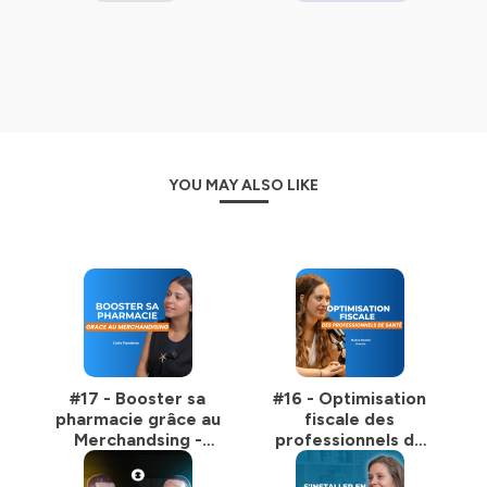
surtout ma passion pour l’entrepreneuriat.
Me suivre sur les réseaux sociaux :
LinkedIn :
https://www.linkedin.com/in/rabbah-
mohamed/
YouTube :
https://www.youtube.com/@RabbahMohamed
Instagram :
YOU MAY ALSO LIKE
https://www.instagram.com/monsieur.rabbah/
Hébergé par Ausha. Visitez
ausha.co/politique-de-
confidentialite
pour plus d'informations.
#17 - Booster sa
#16 - Optimisation
pharmacie grâce au
fiscale des
Merchandsing -
professionnels de
Carla Fiandesio
santé - Maëna
KHALED, Avocate