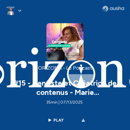
ORIZONA - Le Podcast
#15 - Dentiste et Créatrice de
contenus - Marie
@commedesmarie
35min | 07/13/2025
PLAY