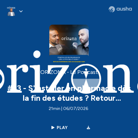
ORIZONA - Le Podcast
#23 - S'installer en pharmacie dès
la fin des études ? Retour
d'expérience avec Dr Mohamed
21min | 06/07/2026
YASIN
PLAY