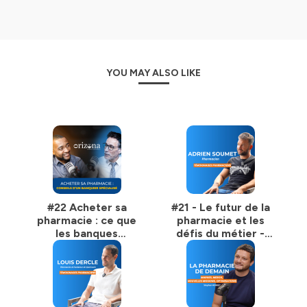
LinkedIn :
https://www.linkedin.com/in/rabbah-
mohamed/
YouTube :
https://www.youtube.com/@RabbahMohamed
Instagram :
YOU MAY ALSO LIKE
https://www.instagram.com/monsieur.rabbah/
Hébergé par Ausha. Visitez
ausha.co/politique-de-
confidentialite
pour plus d'informations.
#22 Acheter sa
#21 - Le futur de la
pharmacie : ce que
pharmacie et les
les banques
défis du métier -
regardent vraiment
Interview Adrien
- Patrice MARTEIL,
SOUMET,
Interfimo.
Pharmacien