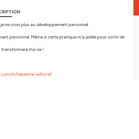
CRIPTION
 je ne crois plus au développement personnel.
ment personnel. Même si cette pratique m'a aidée pour sortir de
r transformera ma vie !
n.com/in/fabienne-wiltord/
e journée pour assumer vos ambitions et passer à l’action.
 vision professionnelle pour combiner tes désirs profonds et
es décisions et passer à l’action.
reve.fr/seminaire-oser-rever-pour-oser-faire/
.
tialite
pour plus d'informations.