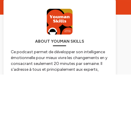
ABOUT YOUMAN SKILLS
Ce podcast permet de développer son intelligence
émotionnelle pour mieux vivre les changements en y
consacrant seulement 20 minutes par semaine. Il
s'adresse à tous et principalement aux experts,
managers et dirigeants.
Subscribe
Vous y trouverez :
1/ tous les lundis, des clés d'auto-coaching
pour
développer votre intelligence émotionnelle, votre
conscience de soi et votre communication. Elles
sont basées sur ma propre transformation et celles
de mes client et de mon expertise de coach
professionnel 🥸.