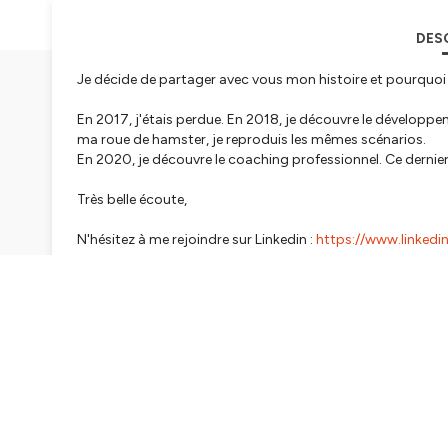
DES
Je décide de partager avec vous mon histoire et pourquoi
En 2017, j'étais perdue. En 2018, je découvre le développe
ma roue de hamster, je reproduis les mêmes scénarios.
En 2020, je découvre le coaching professionnel. Ce dernie
Très belle écoute,
N'hésitez à me rejoindre sur Linkedin :
https://www.linkedi
---
Rejoins-nous au séminaire Oser RÊVER pour Oser FAIRE, un
Avec Marion Telinge, nous t'accompagnons à construire ta
tes ambitions. Tu repars avec plus de clarté pour prendre d
Pour plus de détails, ça se passe ici 👉
https://lafabriquea
Hébergé par Ausha. Visitez
ausha.co/politique-de-confiden