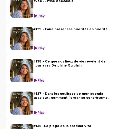
avec Justine Abécassis
Play
#139 - Faire passer ses priorités en priorité
Play
#138 - Ce que nos lieux de vie révèlent de
nous avec Delphine Guiblain
Play
#137 - Dans les coulisses de mon agenda
spacieux : comment j’organise concrètement
mes semaines
Play
#136 -Le piège de la productivité