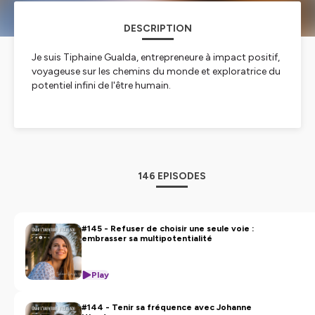
DESCRIPTION
Je suis Tiphaine Gualda, entrepreneure à impact positif,
voyageuse sur les chemins du monde et exploratrice du
potentiel infini de l'être humain.
Je crois que nous pouvons tous créer sur-mesure la vie
et le métier qui nous inspirent profondément et qui
contribuent positivement au monde.
146 EPISODES
Je suis convaincue que la plus grande des aventures et
celle qui nous invite à plonger au coeur de ce que nous
sommes et de ce qui nous anime véritablement, pour
#145 - Refuser de choisir une seule voie :
embrasser sa multipotentialité
rassembler et exprimer toutes les parts de soi.
Play
Ce podcast s'adresse à vous si vous êtes sur un chemin
de développement personnel, de transition
#144 - Tenir sa fréquence avec Johanne
professionnelle, ou bien si vous êtes (futur) entrepreneur