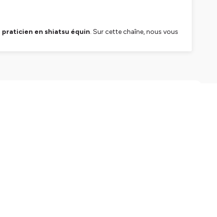
e praticien en shiatsu équin
. Sur cette chaîne, nous vous
ité.
ie équine, mais aussi les bénéfices pour les cavaliers.
es équins, maréchaux-ferrants, etc.
ité de vie de vos chevaux.
 Ouma Te Ate
!