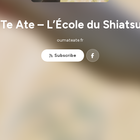
e Ate – L’École du Shiats
oumateate.fr
Subscribe