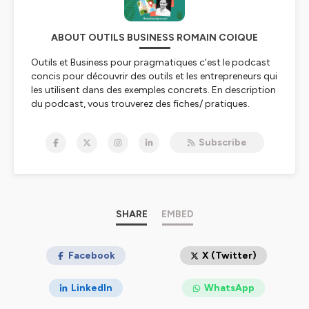
ABOUT OUTILS BUSINESS ROMAIN COIQUE
Outils
et
Business pour pragmatiques c'est le podcast
concis pour découvrir des outils et les entrepreneurs qui
les utilisent dans des exemples concrets. En description
du podcast, vous trouverez des fiches/ pratiques.
N'hésitez pas à me recommander des outils ou des
utilisateurs aguerris et à noter le podcast !
Subscribe
Ambitieusement !
Romain Coique
Hébergé par Ausha. Visitez
ausha.co/politique-de-
confidentialite
pour plus d'informations.
SHARE
EMBED
Facebook
X (Twitter)
LinkedIn
WhatsApp