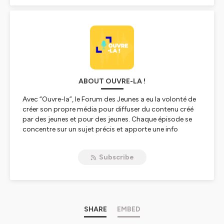
ABOUT OUVRE-LA !
Avec “Ouvre-la”, le Forum des Jeunes a eu la volonté de
créer son propre média pour diffuser du contenu créé
par des jeunes et pour des jeunes. Chaque épisode se
concentre sur un sujet précis et apporte une info
vulgarisée,éclairée par des témoignages et des avis
critiques de jeunes ainsi que leurs pistes d’actions
Subscribe
concrètes.. “Ouvre-la” est collaboratif, inclusif et
véhicule les valeurs du Forum des Jeunes : participation,
solidarité et ouverture d’esprit.
Le Forum des Jeunes est le porte-parole et l’organe
d’avis officiel des 16-30 ans de la Fédération Wallonie-
Bruxelles. Ouvre-la est donc la nouvelle caisse de
SHARE
EMBED
résonance pour faire entendre la voix de la jeunesse.