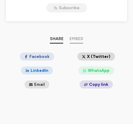
Subscribe
Hébergé par Ausha. Visitez
ausha.co/politique-de-
confidentialite
pour plus d'informations.
SHARE
EMBED
Facebook
X (Twitter)
LinkedIn
WhatsApp
Email
Copy link