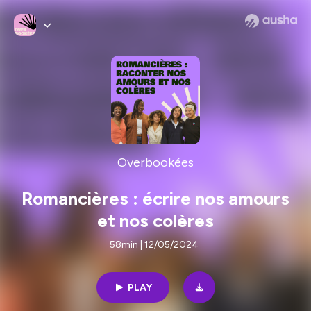
Overbookées
Romancières : écrire nos amours
et nos colères
58min | 12/05/2024
PLAY