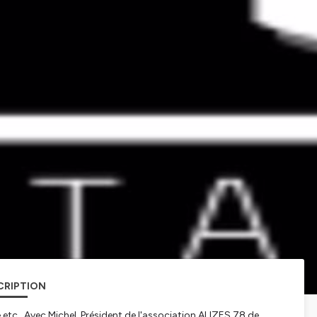
CRIPTION
etc...Avec Michel, Président de l'association ALIZES 78 de