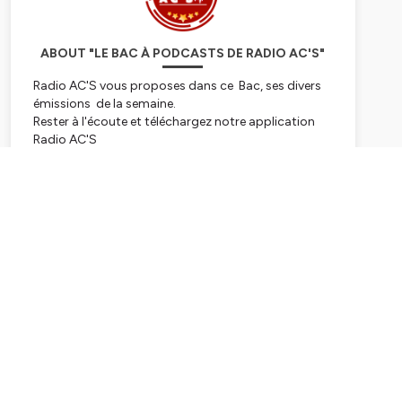
ABOUT "LE BAC À PODCASTS DE RADIO AC'S"
Radio AC'S vous proposes dans ce Bac, ses divers
émissions de la semaine.
Rester à l'écoute et téléchargez notre application
Radio AC'S
radio.acs78@gmail.com
Subscribe
Hébergé par Ausha. Visitez
ausha.co/politique-de-
confidentialite
pour plus d'informations.