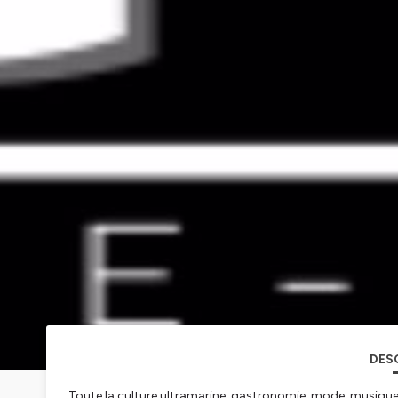
DES
Toute la culture ultramarine, gastronomie, mode, musique 