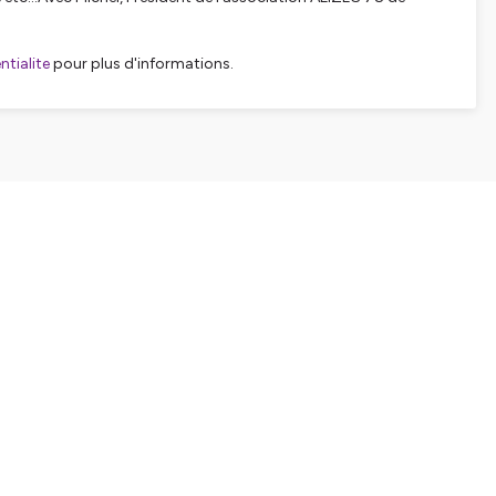
tialite
pour plus d'informations.
SHARE
EMBED
Facebook
X (Twitter)
LinkedIn
WhatsApp
Email
Copy link